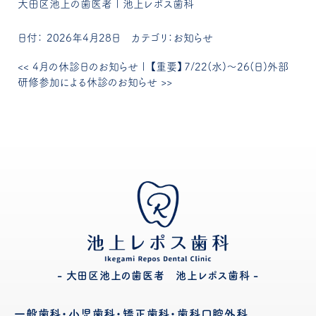
大田区池上の歯医者 | 池上レポス歯科
日付：
2026年4月28日
カテゴリ：
お知らせ
<<
4月の休診日のお知らせ
|
【重要】7/22(水)〜26(日)外部
研修参加による休診のお知らせ
>>
- 大田区池上の歯医者 池上レポス歯科 -
⼀般⻭科・⼩児⻭科・矯正⻭科・⻭科⼝腔外科