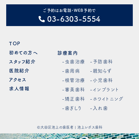
ご予約はお電話・WEB予約で
03-6303-5554
TOP
初めての方へ
診療案内
スタッフ紹介
-虫歯治療
-予防歯科
医院紹介
-歯周病
-親知らず
アクセス
-根管治療
-小児歯科
求人情報
-審美歯科
-インプラント
-矯正歯科
-ホワイトニング
-歯ぎしり
-入れ歯
©
大田区池上の歯医者
| 池上レポス歯科