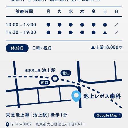
診療時間
月
火
水
木
金
土
日
10:00 - 13:00
●
●
●
●
●
●
／
14:30 - 19:00
●
●
●
●
●
▲
／
▲土曜18:00まで
休診日
日曜・祝日
東急池上線「池上駅」徒歩1分
Google Map
〒146-0082 東京都⼤⽥区池上6丁⽬10-11